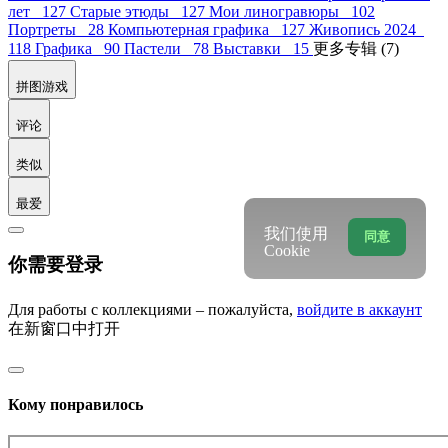
лет 127
Старые этюды 127
Мои линогравюры 102
Портреты 28
Компьютерная графика 127
Живопись 2024
118
Графика 90
Пастели 78
Выставки 15
更多专辑 (7)
拼图游戏
评论
类似
最爱
我们使用
同意
Cookie
你需要登录
Для работы с коллекциями – пожалуйста,
войдите в аккаунт
在新窗口中打开
Кому понравилось