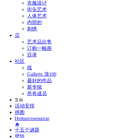
衣服设计
街头艺术
人体艺术
内部的
刺绣
店
艺术品出售
订购一幅画
目录
社区
线
Gallerix 顶100
最好的作品
新专辑
所有成员
互动
活动安排
拼图
Нейрогенератор
🔥
十五个谜题
壁纸