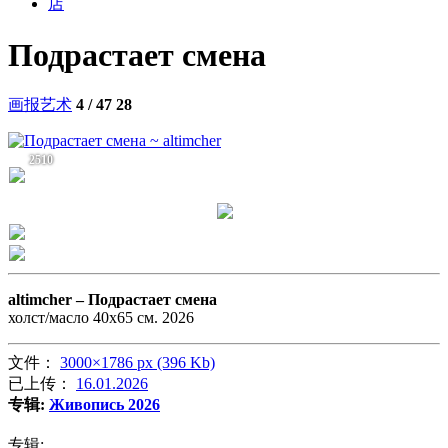
店
Подрастает смена
画报艺术
4 / 47
28
2510
altimcher –
Подрастает смена
холст/масло 40х65 см. 2026
文件：
3000×1786 px (396 Kb)
已上传：
16.01.2026
专辑:
Живопись 2026
专辑: