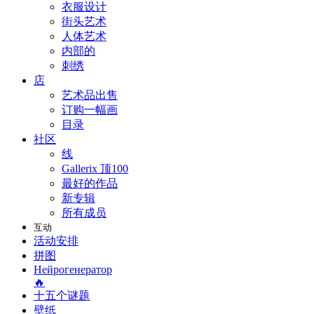
衣服设计
街头艺术
人体艺术
内部的
刺绣
店
艺术品出售
订购一幅画
目录
社区
线
Gallerix 顶100
最好的作品
新专辑
所有成员
互动
活动安排
拼图
Нейрогенератор
🔥
十五个谜题
壁纸