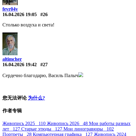
fevr04v
16.04.2026 19:05
#26
Столько воздуха и света!
altimcher
16.04.2026 19:42
#27
Сердечно благодарю, Василь Палыч
您无法评论
为什么?
作者专辑
Живопись 2025 110
Живопись 2026 48
Мои работы разных
лет 127
Старые этюды 127
Мои линогравюры 102
Портреты 28
Компьютерная графика 127
Живопись 2024