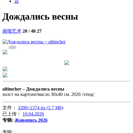
店
Дождались весны
画报艺术
20 / 48
27
1990
altimcher –
Дождались весны
холст на картоне/масло 30х40 см. 2026 /этюд/
文件：
3200×2374 px (2.7 Mb)
已上传：
10.04.2026
专辑:
Живопись 2026
专辑: