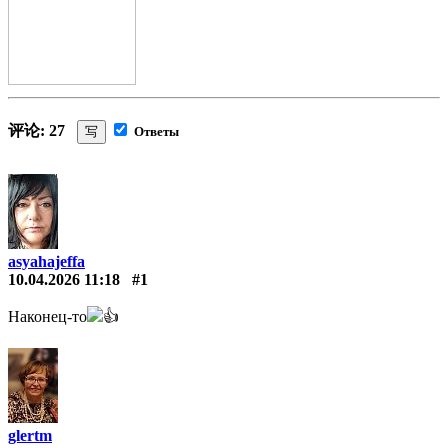
评论: 27
写
Ответы
asyahajeffa
10.04.2026 11:18
#1
Наконец-то
👍
glertm