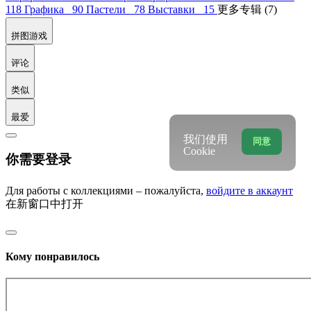
118
Графика 90
Пастели 78
Выставки 15
更多专辑 (7)
拼图游戏
评论
类似
最爱
我们使用
同意
Cookie
你需要登录
Для работы с коллекциями – пожалуйста,
войдите в аккаунт
在新窗口中打开
Кому понравилось