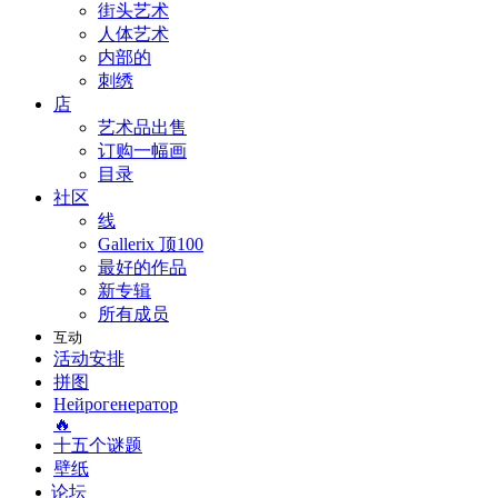
街头艺术
人体艺术
内部的
刺绣
店
艺术品出售
订购一幅画
目录
社区
线
Gallerix 顶100
最好的作品
新专辑
所有成员
互动
活动安排
拼图
Нейрогенератор
🔥
十五个谜题
壁纸
论坛