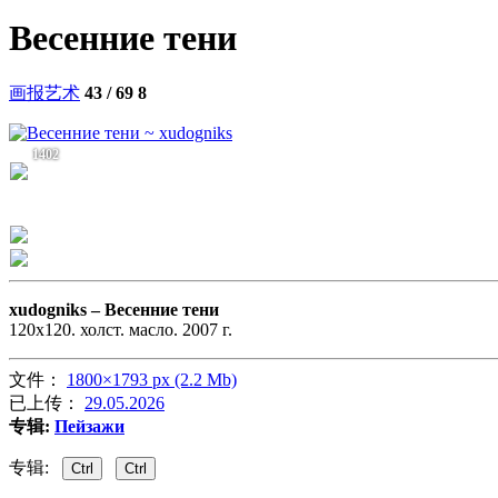
Весенние тени
画报艺术
43 / 69
8
1402
xudogniks –
Весенние тени
120х120. холст. масло. 2007 г.
文件：
1800×1793 px (2.2 Mb)
已上传：
29.05.2026
专辑:
Пейзажи
专辑:
Ctrl
Ctrl