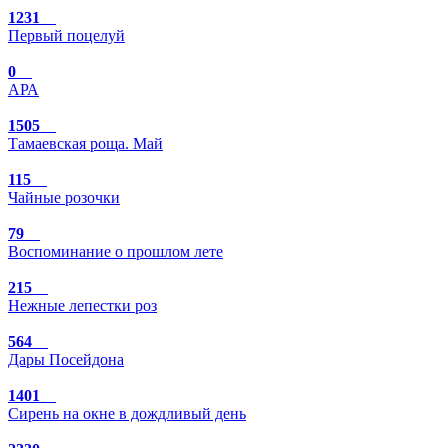
1231
Первый поцелуй
0
АРА
1505
Тамаевская роща. Май
115
Чайные розочки
79
Воспоминание о прошлом лете
215
Нежные лепестки роз
564
Дары Посейдона
1401
Сирень на окне в дождливый день