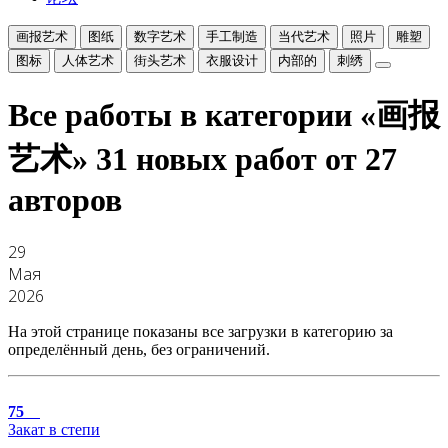
画报艺术
图纸
数字艺术
手工制造
当代艺术
照片
雕塑
图标
人体艺术
街头艺术
衣服设计
内部的
刺绣
Все работы в категории «画报
艺术»
31 новых работ от 27
авторов
29
Мая
2026
На этой странице показаны все загрузки в категорию за
определённый день, без ограничений.
75
Закат в степи