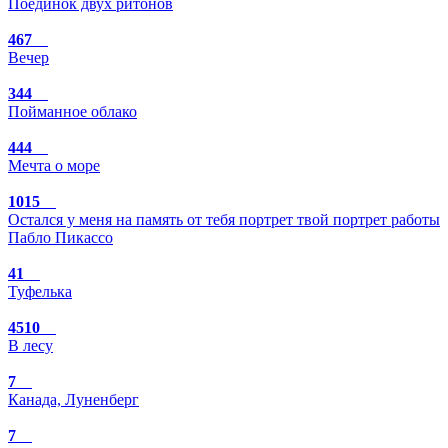
Поединок двух ритонов
467
Вечер
344
Пойманное облако
444
Мечта о море
1015
Остался у меня на память от тебя портрет твой портрет работы
Пабло Пикассо
41
Туфелька
4510
В лесу
7
Канада, Луненберг
7