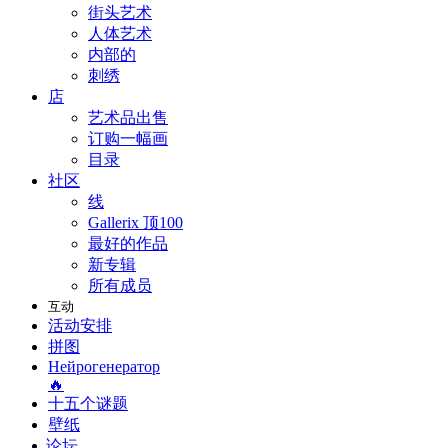
街头艺术
人体艺术
内部的
刺绣
店
艺术品出售
订购一幅画
目录
社区
线
Gallerix 顶100
最好的作品
新专辑
所有成员
互动
活动安排
拼图
Нейрогенератор
🔥
十五个谜题
壁纸
论坛