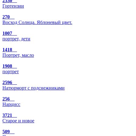
2330
Гортензии
270
Восход Солнца. Яблоневый цвет.
1007
портрет, дети
1418
Портрет, масло
1908
портрет
2596
Натюрморт с подснежниками
256
Нарцисс
3721
Старое и новое
509