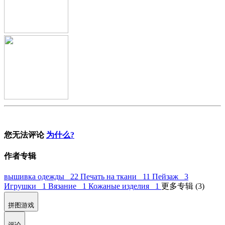
您无法评论
为什么?
作者专辑
вышивка одежды 22
Печать на ткани 11
Пейзаж 3
Игрушки 1
Вязание 1
Кожаные изделия 1
更多专辑 (3)
拼图游戏
评论