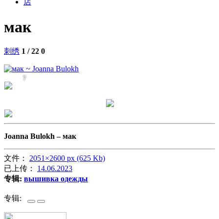
店
мак
刺绣
1 / 22
0
7
Joanna Bulokh –
мак
文件：
2051×2600 px (625 Kb)
已上传：
14.06.2023
专辑:
вышивка одежды
专辑: