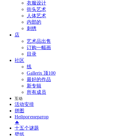
衣服设计
街头艺术
人体艺术
内部的
刺绣
店
艺术品出售
订购一幅画
目录
社区
线
Gallerix 顶100
最好的作品
新专辑
所有成员
互动
活动安排
拼图
Нейрогенератор
🔥
十五个谜题
壁纸