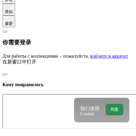
类似
最爱
你需要登录
Для работы с коллекциями – пожалуйста,
войдите в аккаунт
在新窗口中打开
Кому понравилось
我们使用
同意
Cookie