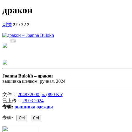
дракон
刺绣
22 / 22
2
305
Joanna Bulokh –
дракон
вышивка шелком, ручная, 2024
文件：
2048×2600 px (890 Kb)
已上传：
28.03.2024
专辑:
вышивка одежды
专辑:
Ctrl
Ctrl