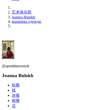
艺术俱乐部
Joanna Bulokh
вышивка одежды
@sportdancestyle
Joanna Bulokh
轮廓
线
连接
相册
店