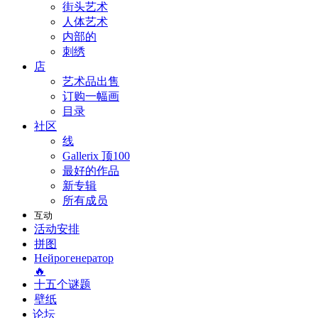
街头艺术
人体艺术
内部的
刺绣
店
艺术品出售
订购一幅画
目录
社区
线
Gallerix 顶100
最好的作品
新专辑
所有成员
互动
活动安排
拼图
Нейрогенератор
🔥
十五个谜题
壁纸
论坛