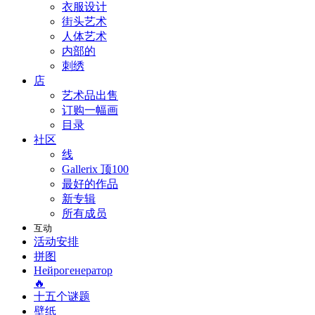
衣服设计
街头艺术
人体艺术
内部的
刺绣
店
艺术品出售
订购一幅画
目录
社区
线
Gallerix 顶100
最好的作品
新专辑
所有成员
互动
活动安排
拼图
Нейрогенератор
🔥
十五个谜题
壁纸