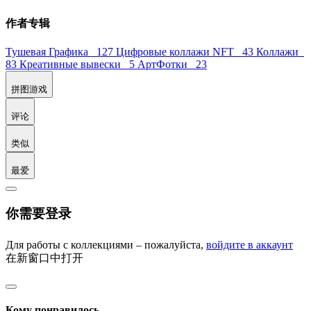
作者专辑
Тушевая Графика 127
Цифровые коллажи NFT 43
Коллажи
83
Креативные вывески 5
АртФотки 23
拼图游戏
评论
类似
最爱
你需要登录
Для работы с коллекциями – пожалуйста,
войдите в аккаунт
在新窗口中打开
Кому понравилось