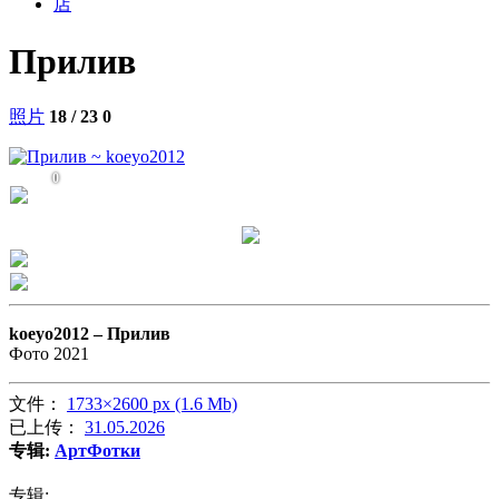
店
Прилив
照片
18 / 23
0
0
koeyo2012 –
Прилив
Фото 2021
文件：
1733×2600 px (1.6 Mb)
已上传：
31.05.2026
专辑:
АртФотки
专辑: