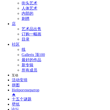
街头艺术
人体艺术
内部的
刺绣
店
艺术品出售
订购一幅画
目录
社区
线
Gallerix 顶100
最好的作品
新专辑
所有成员
互动
活动安排
拼图
Нейрогенератор
🔥
十五个谜题
壁纸
论坛