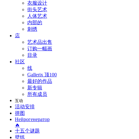
衣服设计
街头艺术
人体艺术
内部的
刺绣
店
艺术品出售
订购一幅画
目录
社区
线
Gallerix 顶100
最好的作品
新专辑
所有成员
互动
活动安排
拼图
Нейрогенератор
🔥
十五个谜题
壁纸