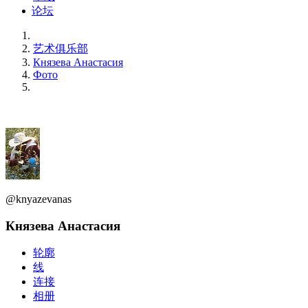
论坛
艺术俱乐部
Князева Анастасия
Фото
@knyazevanas
Князева Анастасия
轮廓
线
连接
相册