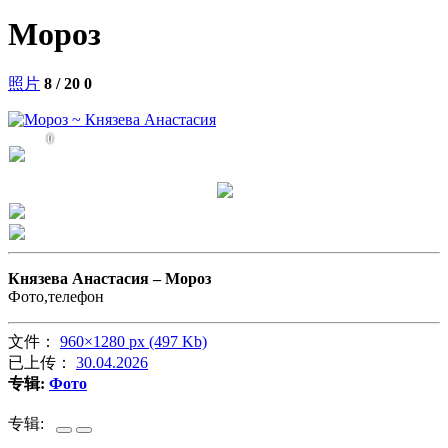
Мороз
照片
8 / 20
0
0
Князева Анастасия –
Мороз
Фото,телефон
文件：
960×1280 px (497 Kb)
已上传：
30.04.2026
专辑:
Фото
专辑: