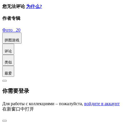
您无法评论
为什么?
作者专辑
Фото 20
拼图游戏
评论
类似
最爱
你需要登录
Для работы с коллекциями – пожалуйста,
войдите в аккаунт
在新窗口中打开