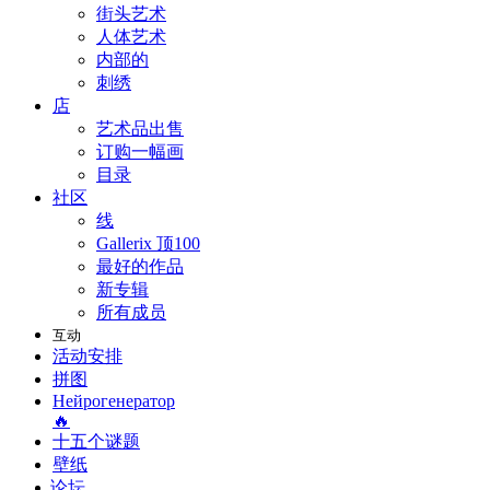
街头艺术
人体艺术
内部的
刺绣
店
艺术品出售
订购一幅画
目录
社区
线
Gallerix 顶100
最好的作品
新专辑
所有成员
互动
活动安排
拼图
Нейрогенератор
🔥
十五个谜题
壁纸
论坛