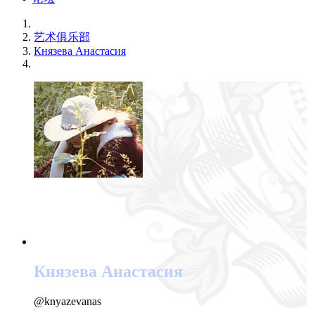
艺术俱乐部
Князева Анастасия
Князева Анастасия
@knyazevanas