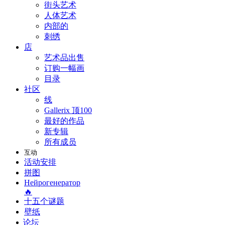
街头艺术
人体艺术
内部的
刺绣
店
艺术品出售
订购一幅画
目录
社区
线
Gallerix 顶100
最好的作品
新专辑
所有成员
互动
活动安排
拼图
Нейрогенератор
🔥
十五个谜题
壁纸
论坛