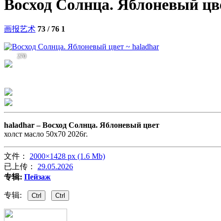
Восход Солнца. Яблоневый цв
画报艺术
73 / 76
1
270
haladhar –
Восход Солнца. Яблоневый цвет
холст масло 50х70 2026г.
文件：
2000×1428 px (1.6 Mb)
已上传：
29.05.2026
专辑:
Пейзаж
专辑:
Ctrl
Ctrl