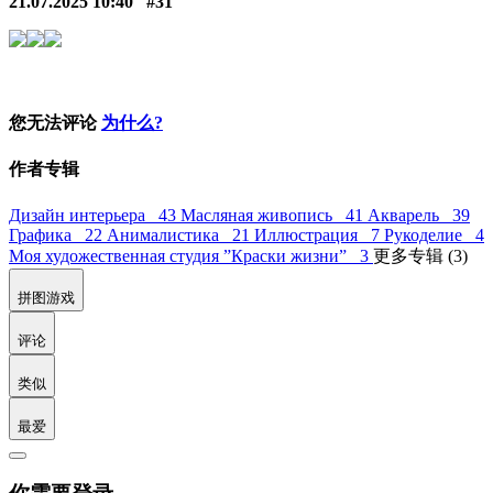
21.07.2025 10:40
#31
您无法评论
为什么?
作者专辑
Дизайн интерьера 43
Масляная живопись 41
Акварель 39
Графика 22
Анималистика 21
Иллюстрация 7
Рукоделие 4
Моя художественная студия ”Краски жизни” 3
更多专辑 (3)
拼图游戏
评论
类似
最爱