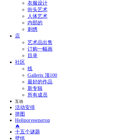
衣服设计
街头艺术
人体艺术
内部的
刺绣
店
艺术品出售
订购一幅画
目录
社区
线
Gallerix 顶100
最好的作品
新专辑
所有成员
互动
活动安排
拼图
Нейрогенератор
🔥
十五个谜题
壁纸