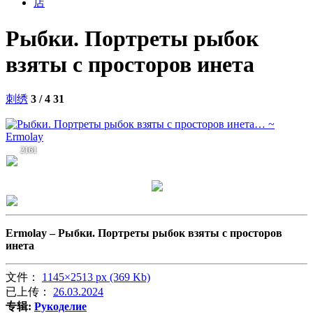
店
Рыбки. Портреты рыбок
взяты с просторов инета
刺绣
3 / 4
31
2161
Ermolay –
Рыбки. Портреты рыбок взяты с просторов
инета
文件：
1145×2513 px (369 Kb)
已上传：
26.03.2024
专辑:
Рукоделие