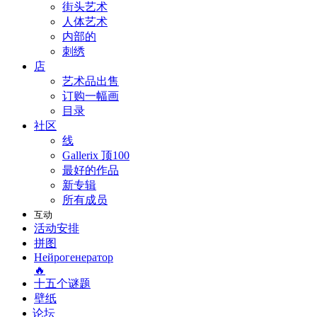
街头艺术
人体艺术
内部的
刺绣
店
艺术品出售
订购一幅画
目录
社区
线
Gallerix 顶100
最好的作品
新专辑
所有成员
互动
活动安排
拼图
Нейрогенератор
🔥
十五个谜题
壁纸
论坛