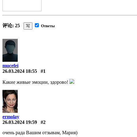
评论: 25
写
Ответы
mucefei
26.03.2024 18:55
#1
Какие живые эмоции, здорово!
ermolay
26.03.2024 19:59
#2
очень рада Вашим отзывам, Мария)