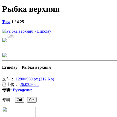
Рыбка верхняя
刺绣
1 / 4
25
1974
Ermolay –
Рыбка верхняя
文件：
1280×960 px (212 Kb)
已上传：
26.03.2024
专辑:
Рукоделие
专辑:
Ctrl
Ctrl