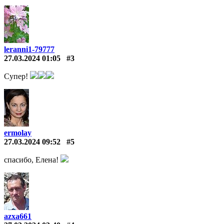
leranni1-79777
27.03.2024 01:05
#3
Супер!
ermolay
27.03.2024 09:52
#5
спасибо, Елена!
azxa661