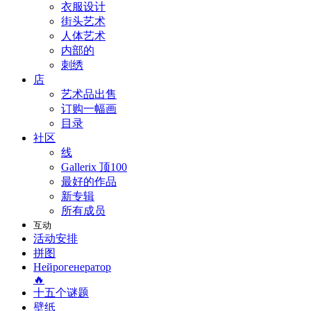
衣服设计
街头艺术
人体艺术
内部的
刺绣
店
艺术品出售
订购一幅画
目录
社区
线
Gallerix 顶100
最好的作品
新专辑
所有成员
互动
活动安排
拼图
Нейрогенератор
🔥
十五个谜题
壁纸