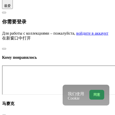
最爱
你需要登录
Для работы с коллекциями – пожалуйста,
войдите в аккаунт
在新窗口中打开
Кому понравилось
我们使用
同意
Cookie
马赛克