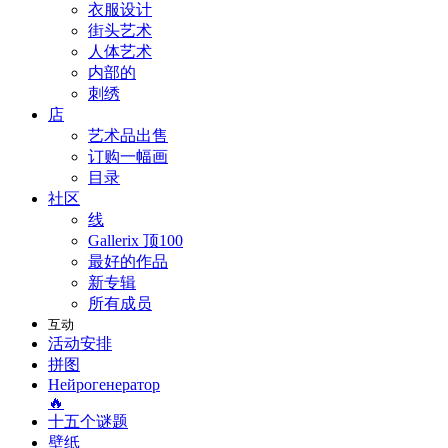
衣服设计
街头艺术
人体艺术
内部的
刺绣
店
艺术品出售
订购一幅画
目录
社区
线
Gallerix 顶100
最好的作品
新专辑
所有成员
互动
活动安排
拼图
Нейрогенератор
🔥
十五个谜题
壁纸