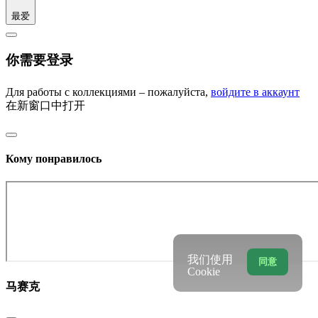
最爱
你需要登录
Для работы с коллекциями – пожалуйста,
войдите в аккаунт
在新窗口中打开
Кому понравилось
我们使用
同意
Cookie
马赛克