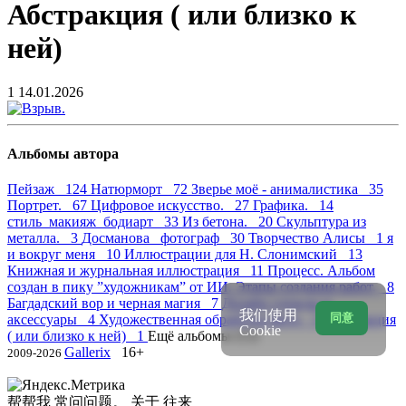
Абстракция ( или близко к
ней)
1
14.01.2026
Альбомы автора
Пейзаж 124
Натюрморт 72
Зверье моё - анималистика 35
Портрет. 67
Цифровое искусство. 27
Графика. 14
стиль_макияж_бодиарт 33
Из бетона. 20
Скульптура из
металла. 3
Досманова _фотограф 30
Творчество Алисы 1
я
и вокруг меня 10
Иллюстрации для Н. Слонимский 13
Книжная и журнальная иллюстрация 11
Процесс. Альбом
создан в пику ”художникам” от ИИ. Этапы создания работ. 8
Багдадский вор и черная магия 7
Дизайн одежды и
我们使用
同意
аксессуары 4
Художественная обработка фото 3
Абстракция
Cookie
( или близко к ней) 1
Ещё альбомы (12)
Gallerix
16+
2009-2026
帮帮我
常问问题。
关于
往来