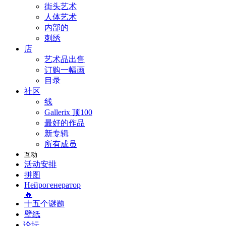
街头艺术
人体艺术
内部的
刺绣
店
艺术品出售
订购一幅画
目录
社区
线
Gallerix 顶100
最好的作品
新专辑
所有成员
互动
活动安排
拼图
Нейрогенератор
🔥
十五个谜题
壁纸
论坛