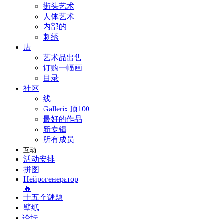
街头艺术
人体艺术
内部的
刺绣
店
艺术品出售
订购一幅画
目录
社区
线
Gallerix 顶100
最好的作品
新专辑
所有成员
互动
活动安排
拼图
Нейрогенератор
🔥
十五个谜题
壁纸
论坛