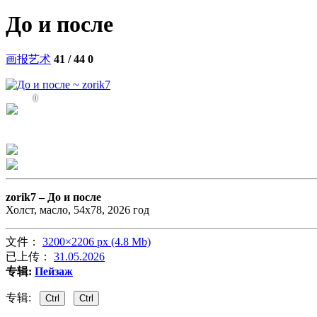
До и после
画报艺术
41 / 44
0
0
zorik7 –
До и после
Холст, масло, 54х78, 2026 год
文件：
3200×2206 px (4.8 Mb)
已上传：
31.05.2026
专辑:
Пейзаж
专辑:
Ctrl
Ctrl