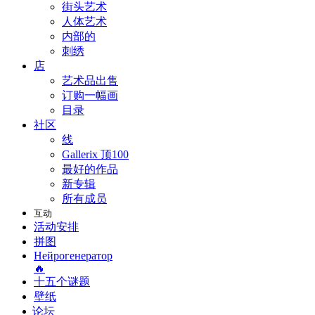
街头艺术
人体艺术
内部的
刺绣
店
艺术品出售
订购一幅画
目录
社区
线
Gallerix 顶100
最好的作品
新专辑
所有成员
互动
活动安排
拼图
Нейрогенератор
🔥
十五个谜题
壁纸
论坛