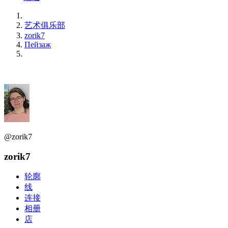
艺术俱乐部
zorik7
Пейзаж
@zorik7
zorik7
轮廓
线
连接
相册
店