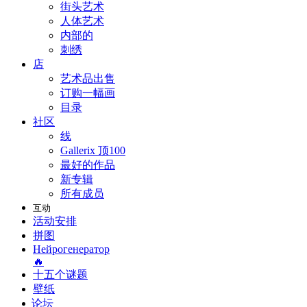
街头艺术
人体艺术
内部的
刺绣
店
艺术品出售
订购一幅画
目录
社区
线
Gallerix 顶100
最好的作品
新专辑
所有成员
互动
活动安排
拼图
Нейрогенератор
🔥
十五个谜题
壁纸
论坛