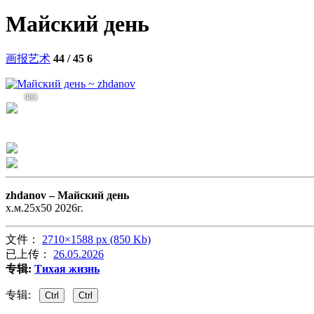
Майский день
画报艺术
44 / 45
6
983
zhdanov –
Майский день
х.м.25х50 2026г.
文件：
2710×1588 px (850 Kb)
已上传：
26.05.2026
专辑:
Тихая жизнь
专辑:
Ctrl
Ctrl