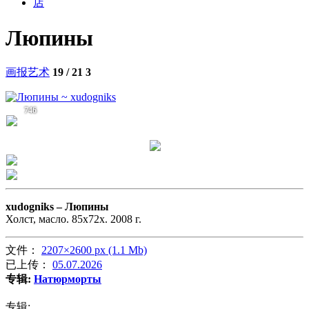
店
Люпины
画报艺术
19 / 21
3
746
xudogniks –
Люпины
Холст, масло. 85х72х. 2008 г.
文件：
2207×2600 px (1.1 Mb)
已上传：
05.07.2026
专辑:
Натюрморты
专辑: