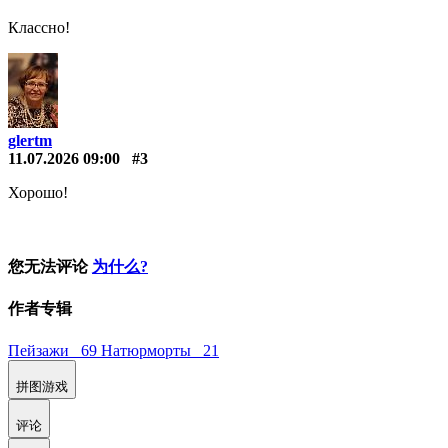
Классно!
glertm
11.07.2026 09:00
#3
Хорошо!
您无法评论
为什么?
作者专辑
Пейзажи 69
Натюрморты 21
拼图游戏
评论