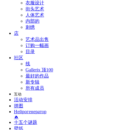
衣服设计
街头艺术
人体艺术
内部的
刺绣
店
艺术品出售
订购一幅画
目录
社区
线
Gallerix 顶100
最好的作品
新专辑
所有成员
互动
活动安排
拼图
Нейрогенератор
🔥
十五个谜题
壁纸