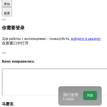
类似
最爱
你需要登录
Для работы с коллекциями – пожалуйста,
войдите в аккаунт
在新窗口中打开
Кому понравилось
我们使用
同意
Cookie
马赛克