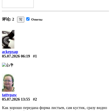
评论: 2
写
Ответы
ackepxap
05.07.2026 06:19
#1
👍💐
tattypaw
05.07.2026 13:55
#2
Как хорошо передана форма листьев, сам кустик, сразу видно