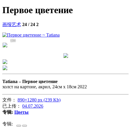
Первое цветение
画报艺术
24 / 24
2
134
Tatiana –
Первое цветение
холст на картоне, акрил, 24см х 18см 2022
文件：
890×1280 px (239 Kb)
已上传：
04.07.2026
专辑:
Цветы
专辑: