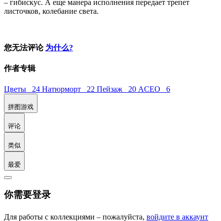
– гибискус. А еще манера исполнения передает трепет
листочков, колебание света.
您无法评论
为什么?
作者专辑
Цветы 24
Натюрморт 22
Пейзаж 20
ACEO 6
拼图游戏
评论
类似
最爱
你需要登录
Для работы с коллекциями – пожалуйста,
войдите в аккаунт