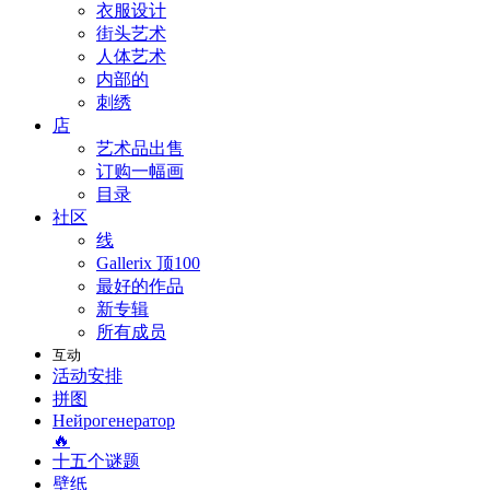
衣服设计
街头艺术
人体艺术
内部的
刺绣
店
艺术品出售
订购一幅画
目录
社区
线
Gallerix 顶100
最好的作品
新专辑
所有成员
互动
活动安排
拼图
Нейрогенератор
🔥
十五个谜题
壁纸