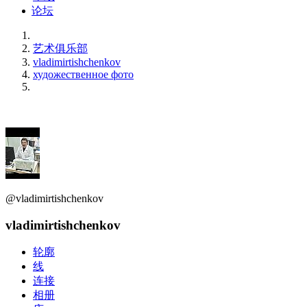
论坛
艺术俱乐部
vladimirtishchenkov
художественное фото
@vladimirtishchenkov
vladimirtishchenkov
轮廓
线
连接
相册