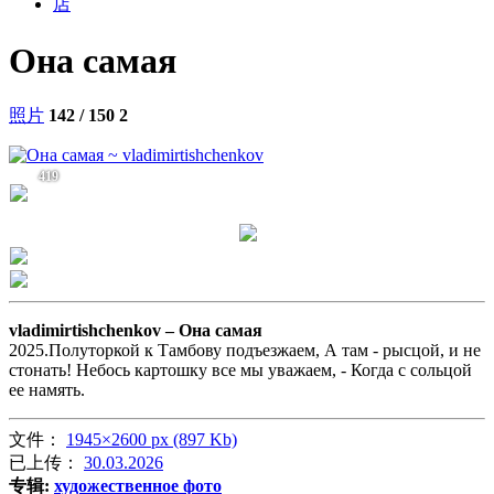
店
Она самая
照片
142 / 150
2
419
vladimirtishchenkov –
Она самая
2025.Полуторкой к Тамбову подъезжаем, А там - рысцой, и не
стонать! Небось картошку все мы уважаем, - Когда с сольцой
ее намять.
文件：
1945×2600 px (897 Kb)
已上传：
30.03.2026
专辑:
художественное фото