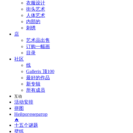
衣服设计
街头艺术
人体艺术
内部的
刺绣
店
艺术品出售
订购一幅画
目录
社区
线
Gallerix 顶100
最好的作品
新专辑
所有成员
互动
活动安排
拼图
Нейрогенератор
🔥
十五个谜题
壁纸