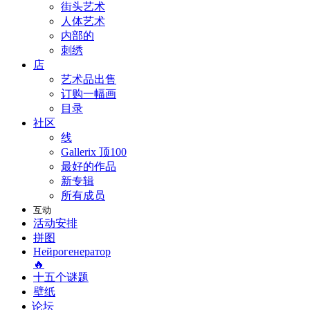
街头艺术
人体艺术
内部的
刺绣
店
艺术品出售
订购一幅画
目录
社区
线
Gallerix 顶100
最好的作品
新专辑
所有成员
互动
活动安排
拼图
Нейрогенератор
🔥
十五个谜题
壁纸
论坛