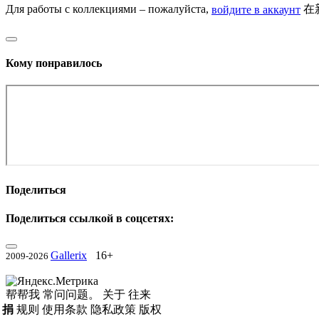
Для работы с коллекциями – пожалуйста,
войдите в аккаунт
在
Кому понравилось
Поделиться
Поделиться ссылкой в соцсетях:
Gallerix
16+
2009-2026
帮帮我
常问问题。
关于
往来
捐
规则
使用条款
隐私政策
版权