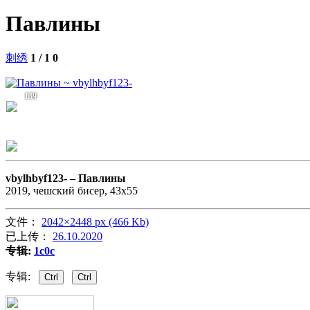
Павлины
刺绣
1 / 1
0
139
vbylhbyf123- –
Павлины
2019, чешский бисер, 43х55
文件：
2042×2448 px (466 Kb)
已上传：
26.10.2020
专辑:
1c0c
专辑:
Ctrl
Ctrl