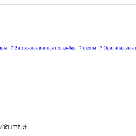
ртиры 7
Винтажная винная полка-бар 7
иконы 7
Оригинальная 
新窗口中打开