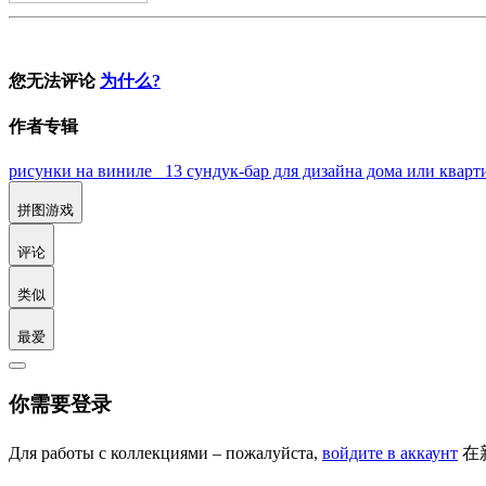
您无法评论
为什么?
作者专辑
рисунки на виниле 13
сундук-бар для дизайна дома или ква
拼图游戏
评论
类似
最爱
你需要登录
Для работы с коллекциями – пожалуйста,
войдите в аккаунт
在