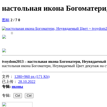
настольная икона Богоматери
图标
2 / 7
0
0
tvoydom2013 –
настольная икона Богоматери, Неувядаемый
настольная икона Богоматери, Неувядаемый Цвет декупаж на ст
文件：
1280×960 px (171 Kb)
已上传：
28.10.2022
专辑:
иконы
专辑:
Ctrl
Ctrl