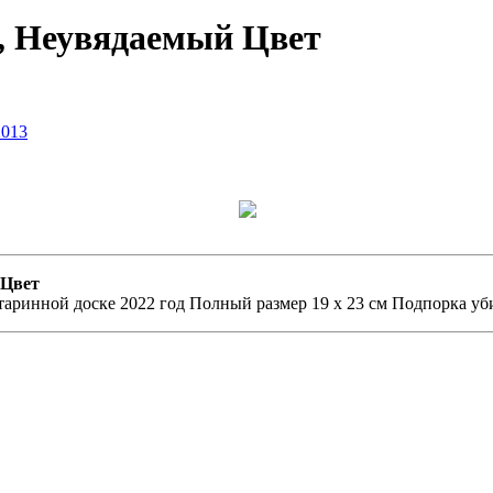
, Неувядаемый Цвет
 Цвет
аринной доске 2022 год Полный размер 19 х 23 см Подпорка уби