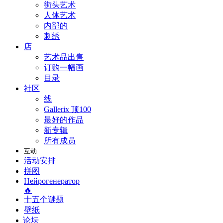
街头艺术
人体艺术
内部的
刺绣
店
艺术品出售
订购一幅画
目录
社区
线
Gallerix 顶100
最好的作品
新专辑
所有成员
互动
活动安排
拼图
Нейрогенератор
🔥
十五个谜题
壁纸
论坛