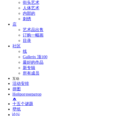
街头艺术
人体艺术
内部的
刺绣
店
艺术品出售
订购一幅画
目录
社区
线
Gallerix 顶100
最好的作品
新专辑
所有成员
互动
活动安排
拼图
Нейрогенератор
🔥
十五个谜题
壁纸
论坛