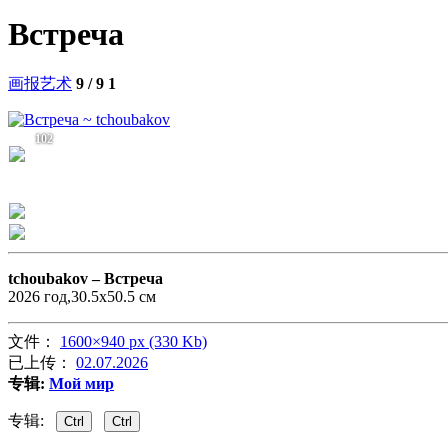
Встреча
画报艺术
9 / 9
1
102
tchoubakov –
Встреча
2026 год,30.5х50.5 см
文件：
1600×940 px (330 Kb)
已上传：
02.07.2026
专辑:
Мой мир
专辑:
Ctrl
Ctrl