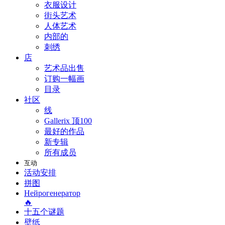
衣服设计
街头艺术
人体艺术
内部的
刺绣
店
艺术品出售
订购一幅画
目录
社区
线
Gallerix 顶100
最好的作品
新专辑
所有成员
互动
活动安排
拼图
Нейрогенератор
🔥
十五个谜题
壁纸