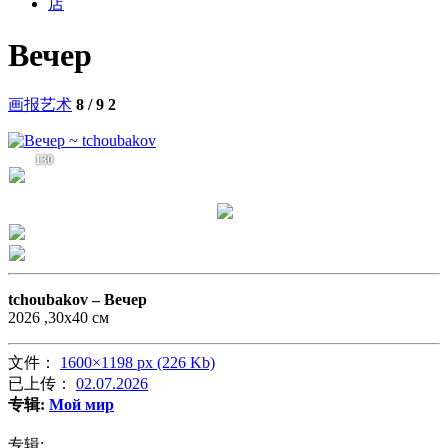
店
Вечер
画报艺术
8 / 9
2
130
tchoubakov –
Вечер
2026 ,30х40 см
文件：
1600×1198 px (226 Kb)
已上传：
02.07.2026
专辑:
Мой мир
专辑: