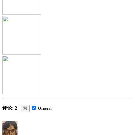
评论: 2
写
Ответы