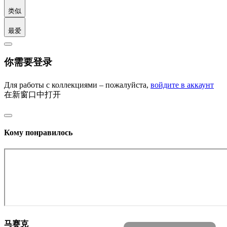
类似
最爱
你需要登录
Для работы с коллекциями – пожалуйста,
войдите в аккаунт
在新窗口中打开
Кому понравилось
马赛克