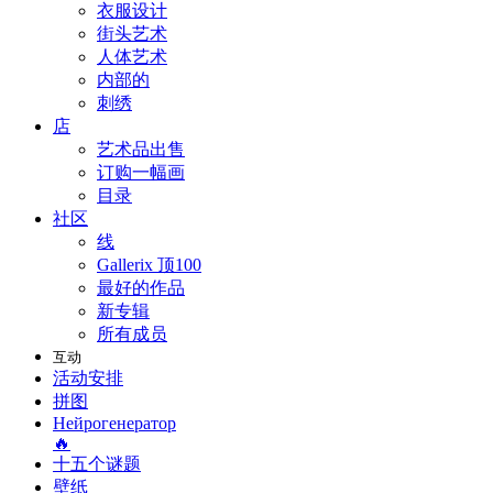
衣服设计
街头艺术
人体艺术
内部的
刺绣
店
艺术品出售
订购一幅画
目录
社区
线
Gallerix 顶100
最好的作品
新专辑
所有成员
互动
活动安排
拼图
Нейрогенератор
🔥
十五个谜题
壁纸