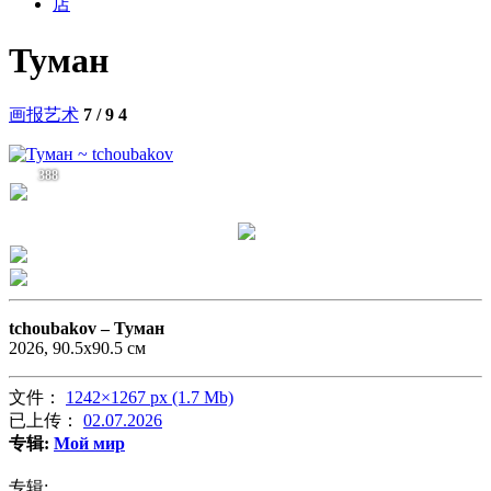
店
Туман
画报艺术
7 / 9
4
388
tchoubakov –
Туман
2026, 90.5х90.5 см
文件：
1242×1267 px (1.7 Mb)
已上传：
02.07.2026
专辑:
Мой мир
专辑: