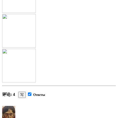
评论: 4
写
Ответы