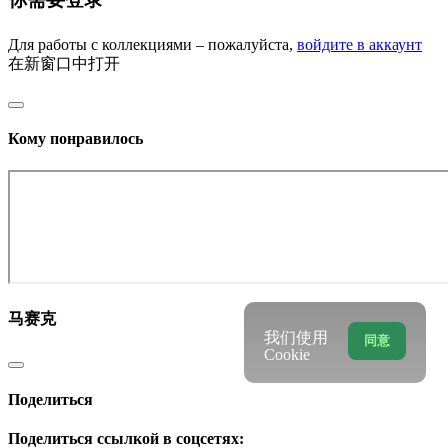
Для работы с коллекциями – пожалуйста,
войдите в аккаунт
在新窗口中打开
Кому понравилось
马赛克
我们使用
同意
Cookie
Поделиться
Поделиться ссылкой в соцсетях: