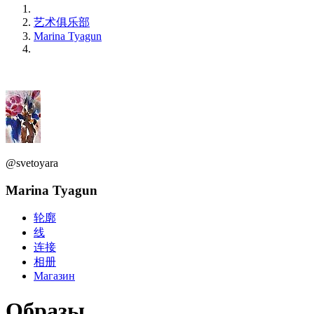
艺术俱乐部
Marina Tyagun
@svetoyara
Marina Tyagun
轮廓
线
连接
相册
Магазин
Образы