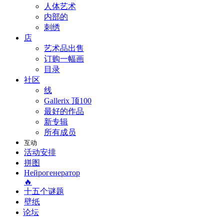
人体艺术
内部的
刺绣
店
艺术品出售
订购一幅画
目录
社区
线
Gallerix 顶100
最好的作品
新专辑
所有成员
互动
活动安排
拼图
Нейрогенератор
🔥
十五个谜题
壁纸
论坛