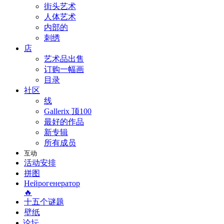
街头艺术
人体艺术
内部的
刺绣
店
艺术品出售
订购一幅画
目录
社区
线
Gallerix 顶100
最好的作品
新专辑
所有成员
互动
活动安排
拼图
Нейрогенератор
🔥
十五个谜题
壁纸
论坛