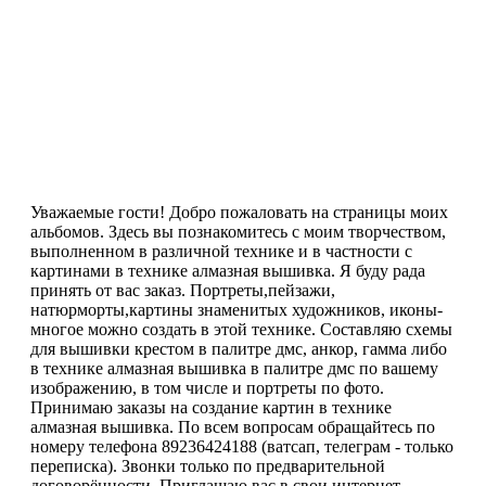
Уважаемые гости! Добро пожаловать на страницы моих
альбомов. Здесь вы познакомитесь с моим творчеством,
выполненном в различной технике и в частности с
картинами в технике алмазная вышивка. Я буду рада
принять от вас заказ. Портреты,пейзажи,
натюрморты,картины знаменитых художников, иконы-
многое можно создать в этой технике. Составляю схемы
для вышивки крестом в палитре дмс, анкор, гамма либо
в технике алмазная вышивка в палитре дмс по вашему
изображению, в том числе и портреты по фото.
Принимаю заказы на создание картин в технике
алмазная вышивка. По всем вопросам обращайтесь по
номеру телефона 89236424188 (ватсап, телеграм - только
переписка). Звонки только по предварительной
договорённости. Приглашаю вас в свои интернет-