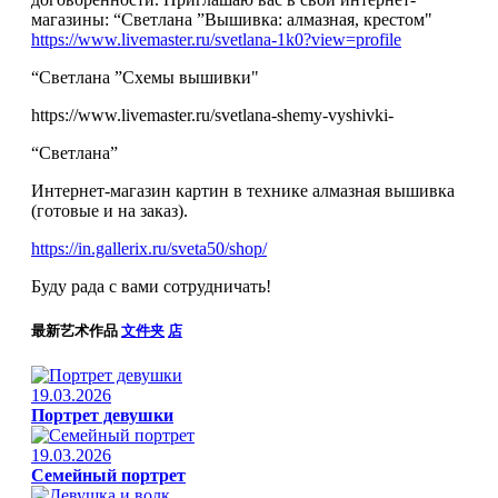
магазины: “Светлана ”Вышивка: алмазная, крестом"
https://www.livemaster.ru/svetlana-1k0?view=profile
“Светлана ”Схемы вышивки"
https://www.livemaster.ru/svetlana-shemy-vyshivki-
“Светлана”
Интернет-магазин картин в технике алмазная вышивка
(готовые и на заказ).
https://in.gallerix.ru/sveta50/shop/
Буду рада с вами сотрудничать!
最新艺术作品
文件夹
店
19.03.2026
Портрет девушки
19.03.2026
Семейный портрет