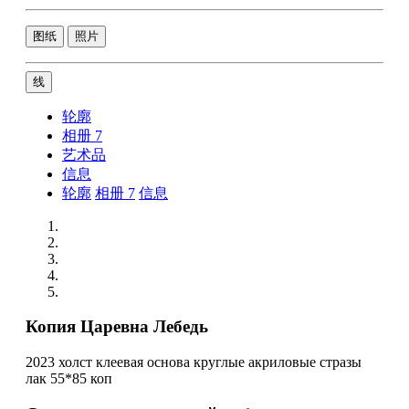
图纸
照片
线
轮廓
相册
7
艺术品
信息
轮廓
相册
7
信息
Копия Царевна Лебедь
2023 холст клеевая основа круглые акриловые стразы
лак 55*85 коп