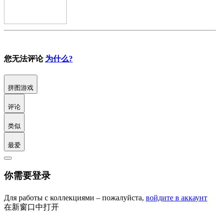
您无法评论
为什么?
拼图游戏
评论
类似
最爱
你需要登录
Для работы с коллекциями – пожалуйста,
войдите в аккаунт
在新窗口中打开