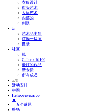
衣服设计
街头艺术
人体艺术
内部的
刺绣
店
艺术品出售
订购一幅画
目录
社区
线
Gallerix 顶100
最好的作品
新专辑
所有成员
互动
活动安排
拼图
Нейрогенератор
🔥
十五个谜题
壁纸