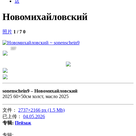
店
Новомихайловский
照片
1 / 7
0
387
sonenschein9 –
Новомихайловский
2025 60×50см холст, масло 2025
文件：
2737×2166 px (1.5 Mb)
已上传：
04.05.2026
专辑:
Пейзаж
专辑: