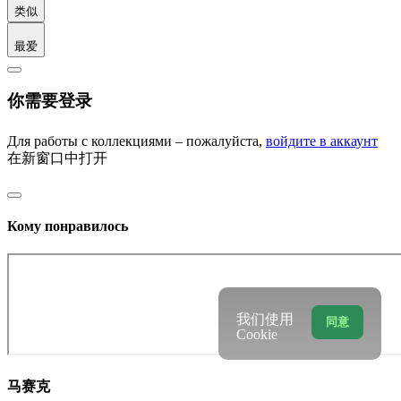
类似
最爱
你需要登录
Для работы с коллекциями – пожалуйста,
войдите в аккаунт
在新窗口中打开
Кому понравилось
我们使用
同意
Cookie
马赛克