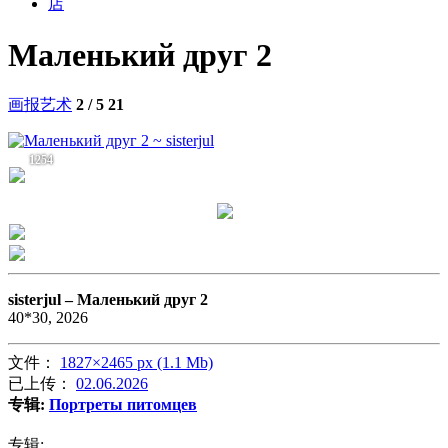
店
Маленький друг 2
画报艺术
2 / 5
21
1254
sisterjul –
Маленький друг 2
40*30, 2026
文件：
1827×2465 px (1.1 Mb)
已上传：
02.06.2026
专辑:
Портреты питомцев
专辑: