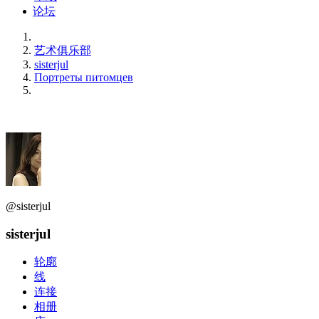
论坛
艺术俱乐部
sisterjul
Портреты питомцев
@sisterjul
sisterjul
轮廓
线
连接
相册