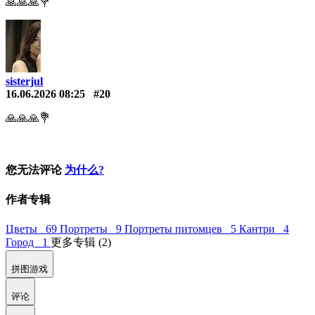
🙏🙏🙏💐
sisterjul
16.06.2026 08:25
#20
🙏🙏🙏💐
您无法评论
为什么?
作者专辑
Цветы 69
Портреты 9
Портреты питомцев 5
Кантри 4
Город 1
更多专辑 (2)
拼图游戏
评论