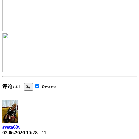
评论: 21
写
Ответы
sveta68v
02.06.2026 10:28
#1