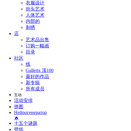
衣服设计
街头艺术
人体艺术
内部的
刺绣
店
艺术品出售
订购一幅画
目录
社区
线
Gallerix 顶100
最好的作品
新专辑
所有成员
互动
活动安排
拼图
Нейрогенератор
🔥
十五个谜题
壁纸