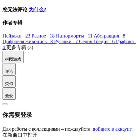
您无法评论
为什么?
作者专辑
Пейзажи 23
Разное 18
Натюрморты 11
Абстракция 8
Цифровая живопись 8
Русалки 7
Серия Греция 6
Графика
4
更多专辑 (3)
拼图游戏
评论
类似
最爱
你需要登录
Для работы с коллекциями – пожалуйста,
войдите в аккаунт
在新窗口中打开