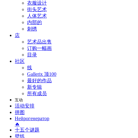
衣服设计
街头艺术
人体艺术
内部的
刺绣
店
艺术品出售
订购一幅画
目录
社区
线
Gallerix 顶100
最好的作品
新专辑
所有成员
互动
活动安排
拼图
Нейрогенератор
🔥
十五个谜题
壁纸