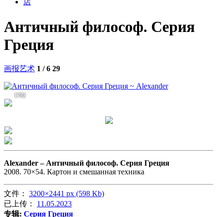
店
Античный философ. Серия
Греция
画报艺术
1 / 6
29
1782
Alexander –
Античный философ. Серия Греция
2008. 70×54. Картон и смешанная техника
文件：
3200×2441 px (598 Kb)
已上传：
11.05.2023
专辑:
Серия Греция