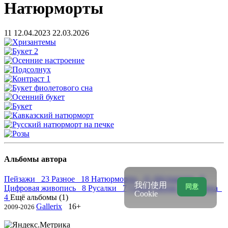
Натюрморты
11
12.04.2023
22.03.2026
Альбомы автора
Пейзажи 23
Разное 18
Натюрморты 11
Абстракция 8
我们使用
同意
Цифровая живопись 8
Русалки 7
Серия Греция 6
Графика
Cookie
4
Ещё альбомы (1)
Gallerix
16+
2009-2026