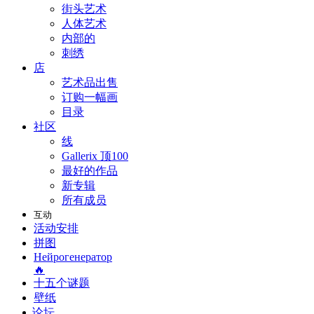
街头艺术
人体艺术
内部的
刺绣
店
艺术品出售
订购一幅画
目录
社区
线
Gallerix 顶100
最好的作品
新专辑
所有成员
互动
活动安排
拼图
Нейрогенератор
🔥
十五个谜题
壁纸
论坛