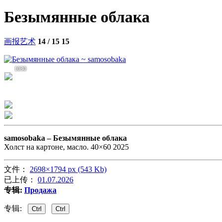
Безымянные облака
画报艺术
14 / 15
15
1030
samosobaka –
Безымянные облака
Холст на картоне, масло. 40×60 2025
文件：
2698×1794 px (543 Kb)
已上传：
01.07.2026
专辑:
Продажа
专辑:
Ctrl
Ctrl