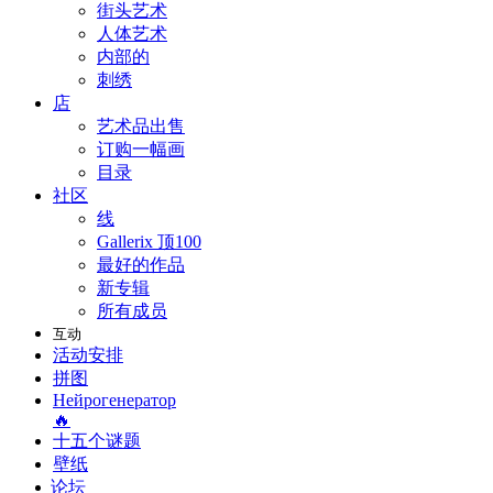
街头艺术
人体艺术
内部的
刺绣
店
艺术品出售
订购一幅画
目录
社区
线
Gallerix 顶100
最好的作品
新专辑
所有成员
互动
活动安排
拼图
Нейрогенератор
🔥
十五个谜题
壁纸
论坛