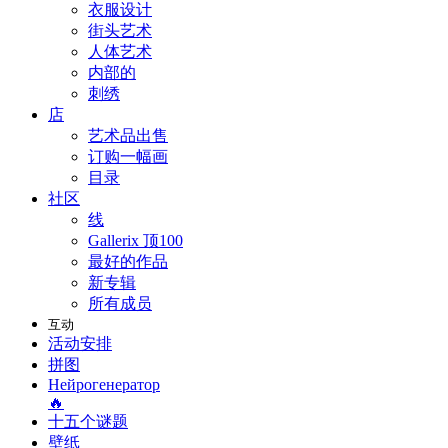
衣服设计
街头艺术
人体艺术
内部的
刺绣
店
艺术品出售
订购一幅画
目录
社区
线
Gallerix 顶100
最好的作品
新专辑
所有成员
互动
活动安排
拼图
Нейрогенератор
🔥
十五个谜题
壁纸