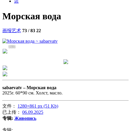
店
Морская вода
画报艺术
73 / 83
22
1351
sabaevatv –
Морская вода
2025г. 60*90 см. Холст, масло.
文件：
1280×861 px (51 Kb)
已上传：
06.09.2025
专辑:
Живопись
专辑: