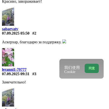
Красиво, завораживает!
sabaevatv
07.09.2025 05:50
#2
Аскерхар, благодарю за поддержку.
我们使用
同意
leranni1-79777
Cookie
07.09.2025 09:31
#3
Замечательно!