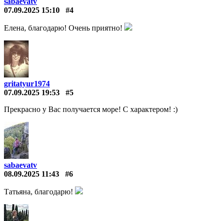
sabaevatv
07.09.2025 15:10
#4
Елена, благодарю! Очень приятно!
gritatyur1974
07.09.2025 19:53
#5
Прекрасно у Вас получается море! С характером! :)
sabaevatv
08.09.2025 11:43
#6
Татьяна, благодарю!