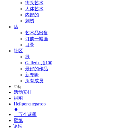
街头艺术
人体艺术
内部的
刺绣
店
艺术品出售
订购一幅画
目录
社区
线
Gallerix 顶100
最好的作品
新专辑
所有成员
互动
活动安排
拼图
Нейрогенератор
🔥
十五个谜题
壁纸
论坛