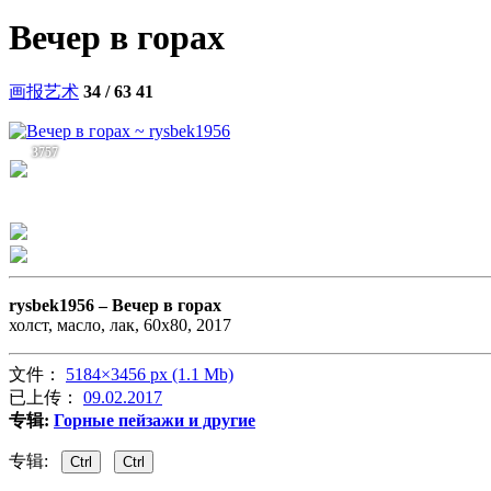
Вечер в горах
画报艺术
34 / 63
41
3757
rysbek1956 –
Вечер в горах
холст, масло, лак, 60х80, 2017
文件：
5184×3456 px (1.1 Mb)
已上传：
09.02.2017
专辑:
Горные пейзажи и другие
专辑:
Ctrl
Ctrl