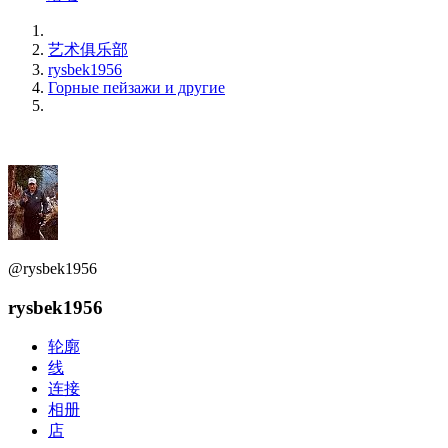
艺术俱乐部
rysbek1956
Горные пейзажи и другие
@rysbek1956
rysbek1956
轮廓
线
连接
相册
店