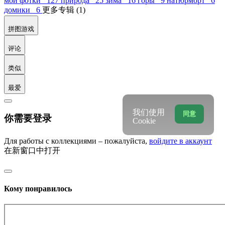
мои фотки 127
природа 25
зима 16
горы 9
натюрморт 6
домики 6
更多专辑 (1)
拼图游戏
评论
类似
最爱
我们使用
同意
你需要登录
Cookie
Для работы с коллекциями – пожалуйста,
войдите в аккаунт
在新窗口中打开
Кому понравилось