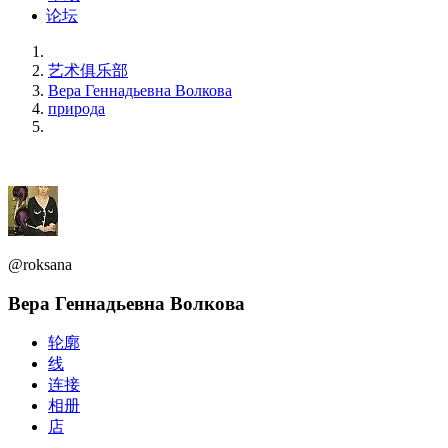
论坛
艺术俱乐部
Вера Геннадьевна Волкова
природа
@roksana
Вера Геннадьевна Волкова
轮廓
线
连接
相册
店