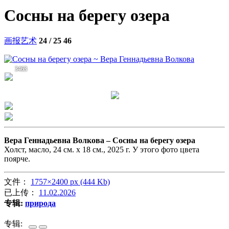
Сосны на берегу озера
画报艺术
24 / 25
46
3463
Вера Геннадьевна Волкова –
Сосны на берегу озера
Холст, масло, 24 см. х 18 см., 2025 г. У этого фото цвета
поярче.
文件：
1757×2400 px (444 Kb)
已上传：
11.02.2026
专辑:
природа
专辑: