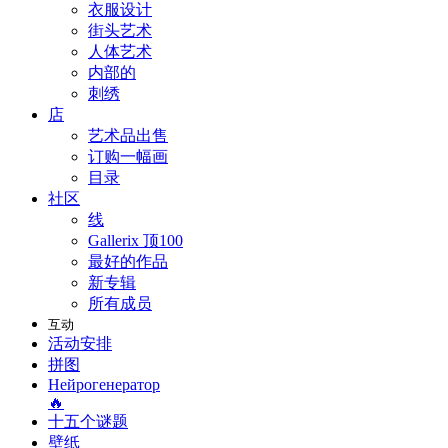
衣服设计
街头艺术
人体艺术
内部的
刺绣
店
艺术品出售
订购一幅画
目录
社区
线
Gallerix 顶100
最好的作品
新专辑
所有成员
互动
活动安排
拼图
Нейрогенератор
🔥
十五个谜题
壁纸