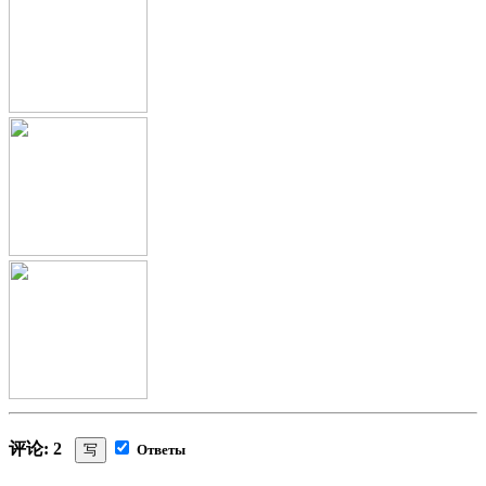
评论: 2
写
Ответы