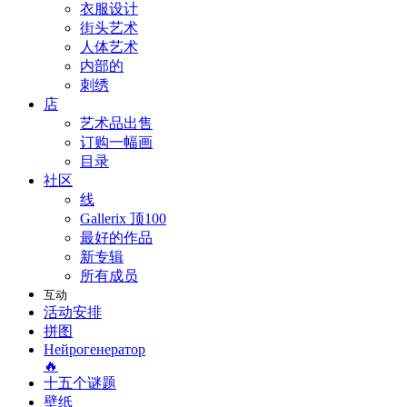
衣服设计
街头艺术
人体艺术
内部的
刺绣
店
艺术品出售
订购一幅画
目录
社区
线
Gallerix 顶100
最好的作品
新专辑
所有成员
互动
活动安排
拼图
Нейрогенератор
🔥
十五个谜题
壁纸