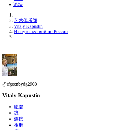
论坛
艺术俱乐部
Vitaly Kapustin
Из путешествий по России
@rfgecnbydg2908
Vitaly Kapustin
轮廓
线
连接
相册