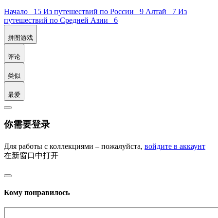
Начало 15
Из путешествий по России 9
Алтай 7
Из
путешествий по Средней Азии 6
拼图游戏
评论
类似
最爱
你需要登录
Для работы с коллекциями – пожалуйста,
войдите в аккаунт
在新窗口中打开
Кому понравилось