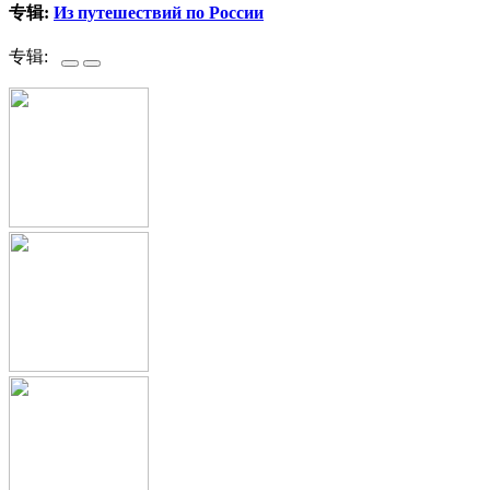
专辑:
Из путешествий по России
专辑: