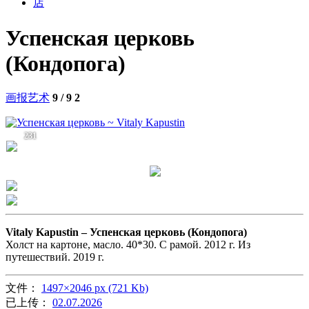
店
Успенская церковь
(Кондопога)
画报艺术
9 / 9
2
231
Vitaly Kapustin –
Успенская церковь (Кондопога)
Холст на картоне, масло. 40*30. С рамой. 2012 г. Из
путешествий. 2019 г.
文件：
1497×2046 px (721 Kb)
已上传：
02.07.2026