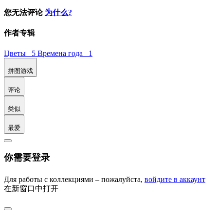
您无法评论
为什么?
作者专辑
Цветы 5
Времена года 1
拼图游戏
评论
类似
最爱
你需要登录
Для работы с коллекциями – пожалуйста,
войдите в аккаунт
在新窗口中打开