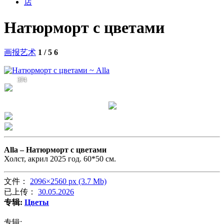
店
Натюрморт с цветами
画报艺术
1 / 5
6
374
Alla –
Натюрморт с цветами
Холст, акрил 2025 год. 60*50 см.
文件：
2096×2560 px (3.7 Mb)
已上传：
30.05.2026
专辑:
Цветы
专辑: