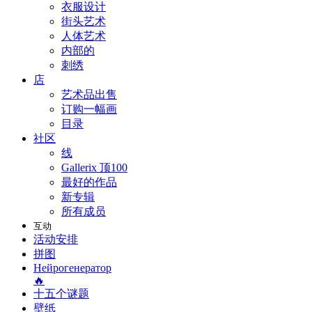
衣服设计
街头艺术
人体艺术
内部的
刺绣
店
艺术品出售
订购一幅画
目录
社区
线
Gallerix 顶100
最好的作品
新专辑
所有成员
互动
活动安排
拼图
Нейрогенератор
🔥
十五个谜题
壁纸