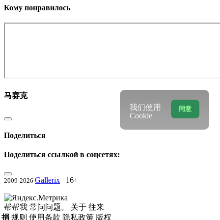
Кому понравилось
马赛克
我们使用
同意
Cookie
Поделиться
Поделиться ссылкой в соцсетях:
Gallerix
16+
2009-2026
帮帮我
常问问题。
关于
往来
捐
规则
使用条款
隐私政策
版权