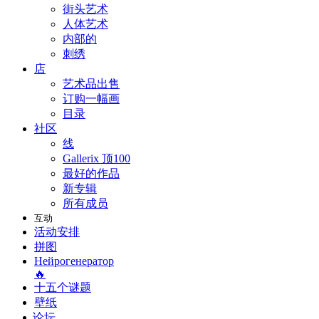
街头艺术
人体艺术
内部的
刺绣
店
艺术品出售
订购一幅画
目录
社区
线
Gallerix 顶100
最好的作品
新专辑
所有成员
互动
活动安排
拼图
Нейрогенератор
🔥
十五个谜题
壁纸
论坛