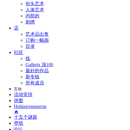
街头艺术
人体艺术
内部的
刺绣
店
艺术品出售
订购一幅画
目录
社区
线
Gallerix 顶100
最好的作品
新专辑
所有成员
互动
活动安排
拼图
Нейрогенератор
🔥
十五个谜题
壁纸
论坛