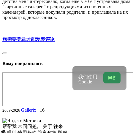
детства меня интересовало, когда еще в 70-е я устраивала дома
"картинные галереи" с репродукциями из настенных
календарей, которые покупали родители, и приглашала на их
просмотр одноклассников.
您需要登录才能发表评论
Кому понравилось
我们使用
同意
Cookie
Gallerix
16+
2009-2026
帮帮我
常问问题。
关于
往来
捐
规则
使用条款
隐私政策
版权