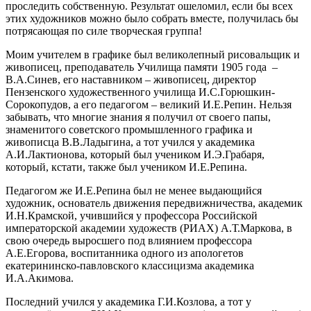
проследить собственную. Результат ошеломил, если бы всех
этих художников можно было собрать вместе, получилась бы
потрясающая по силе творческая группа!
Моим учителем в графике был великолепный рисовальщик и
живописец, преподаватель Училища памяти 1905 года –
В.А.Синев, его наставником – живописец, директор
Пензенского художественного училища И.С.Горюшкин-
Сорокопудов, а его педагогом – великий И.Е.Репин. Нельзя
забывать, что многие знания я получил от своего папы,
знаменитого советского промышленного графика и
живописца В.В.Ладыгина, а тот учился у академика
А.И.Лактионова, который был учеником И.Э.Грабаря,
который, кстати, также был учеником И.Е.Репина.
Педагогом же И.Е.Репина был не менее выдающийся
художник, основатель движения передвижничества, академик
И.Н.Крамской, учившийся у профессора Российской
императорской академии художеств (РИАХ) А.Т.Маркова, в
свою очередь выросшего под влиянием профессора
А.Е.Егорова, воспитанника одного из апологетов
екатерининско-павловского классицизма академика
И.А.Акимова.
Последний учился у академика Г.И.Козлова, а тот у