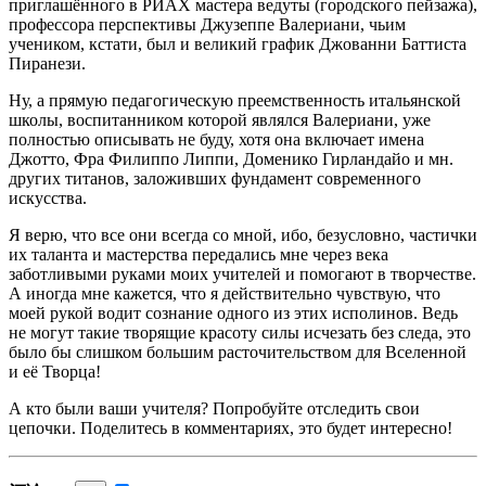
приглашённого в РИАХ мастера ведуты (городского пейзажа),
профессора перспективы Джузеппе Валериани, чьим
учеником, кстати, был и великий график Джованни Баттиста
Пиранези.
Ну, а прямую педагогическую преемственность итальянской
школы, воспитанником которой являлся Валериани, уже
полностью описывать не буду, хотя она включает имена
Джотто, Фра Филиппо Липпи, Доменико Гирландайо и мн.
других титанов, заложивших фундамент современного
искусства.
Я верю, что все они всегда со мной, ибо, безусловно, частички
их таланта и мастерства передались мне через века
заботливыми руками моих учителей и помогают в творчестве.
А иногда мне кажется, что я действительно чувствую, что
моей рукой водит сознание одного из этих исполинов. Ведь
не могут такие творящие красоту силы исчезать без следа, это
было бы слишком большим расточительством для Вселенной
и её Творца!
А кто были ваши учителя? Попробуйте отследить свои
цепочки. Поделитесь в комментариях, это будет интересно!