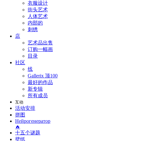
衣服设计
街头艺术
人体艺术
内部的
刺绣
店
艺术品出售
订购一幅画
目录
社区
线
Gallerix 顶100
最好的作品
新专辑
所有成员
互动
活动安排
拼图
Нейрогенератор
🔥
十五个谜题
壁纸