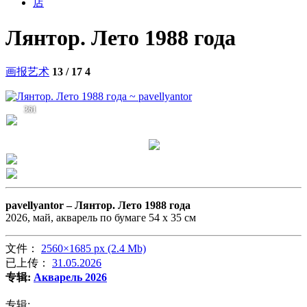
店
Лянтор. Лето 1988 года
画报艺术
13 / 17
4
361
pavellyantor –
Лянтор. Лето 1988 года
2026, май, акварель по бумаге 54 х 35 см
文件：
2560×1685 px (2.4 Mb)
已上传：
31.05.2026
专辑:
Акварель 2026
专辑: