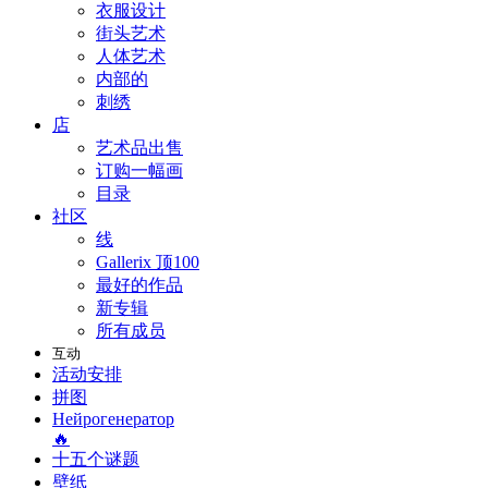
衣服设计
街头艺术
人体艺术
内部的
刺绣
店
艺术品出售
订购一幅画
目录
社区
线
Gallerix 顶100
最好的作品
新专辑
所有成员
互动
活动安排
拼图
Нейрогенератор
🔥
十五个谜题
壁纸