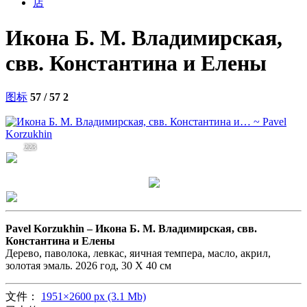
店
Икона Б. М. Владимирская,
свв. Константина и Елены
图标
57 / 57
2
223
Pavel Korzukhin –
Икона Б. М. Владимирская, свв.
Константина и Елены
Дерево, паволока, левкас, яичная темпера, масло, акрил,
золотая эмаль. 2026 год, 30 Х 40 см
文件：
1951×2600 px (3.1 Mb)