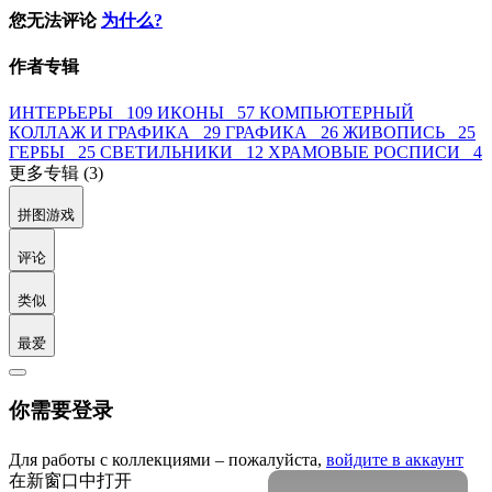
您无法评论
为什么?
作者专辑
ИНТЕРЬЕРЫ 109
ИКОНЫ 57
КОМПЬЮТЕРНЫЙ
КОЛЛАЖ И ГРАФИКА 29
ГРАФИКА 26
ЖИВОПИСЬ 25
ГЕРБЫ 25
СВЕТИЛЬНИКИ 12
ХРАМОВЫЕ РОСПИСИ 4
更多专辑 (3)
拼图游戏
评论
类似
最爱
你需要登录
Для работы с коллекциями – пожалуйста,
войдите в аккаунт
在新窗口中打开