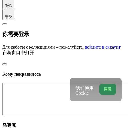
один три пять семь 108
Эскизы и объекты. 88
Art fossil
studio. 66
Перманентная графика. 50
Скульптура 46
Камень
огня. 43
Арт графомания. 38
Вода великой реки. 36
Корни
деревьев и лёд. 36
Цифровая фотография. 34
Первобытный
модернизм. 34
Графика. 24
Камень в интерьере. 22
Практическая палеонтология. 22
Paleoplita. 22
Paleodecor.
22
Биографика. 15
Магнитные инсталляции. 14
Линейная
метало графика. 13
Красивый камень 11
Чёрный коршун.
10
Геометрия хаоса. 10
Ваза материя. 9
Steel paleo style. 7
Географика. 6
Мой палео арт. 6
Sphere sapiens и его N-
реализм. 5
Дырявая жесть. 5
Живопись. 3
Состояние
металла. 2
更多专辑 (26)
拼图游戏
评论
我们使用
同意
Cookie
类似
最爱
你需要登录