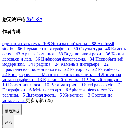
Добрый вечер! Смотрю и вам написал этот аноним
midavmidav (хам без лица). Человек этот неуравновешенный
весьма, плохо контролирует себя. Рекомендую сделать
следующее: зайти в его профиль, там внизу есть ссылка
чёрный список. Нажмите её и больше он вас не побеспокоит.
Кроме того войдите в свой альбом, настройки и подключите
комментарии только для зарегистрированных пользователей.
После этого аноним midavmidav вас больше не побеспокоит
уж точно.
Мидачий Брюхач (Гость)
03.06.2026 19:40
#9
Живое существо выдают газы. Я животное, меня выдали мои
газы и деменция, на мальчиков тянет. А камень у вас больной.
您无法评论
为什么?
作者专辑