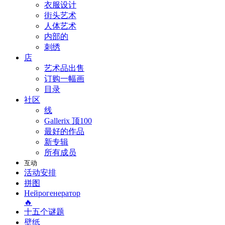
衣服设计
街头艺术
人体艺术
内部的
刺绣
店
艺术品出售
订购一幅画
目录
社区
线
Gallerix 顶100
最好的作品
新专辑
所有成员
互动
活动安排
拼图
Нейрогенератор
🔥
十五个谜题
壁纸