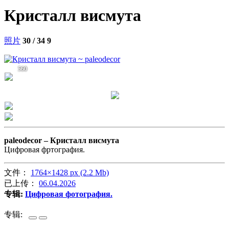
Кристалл висмута
照片
30 / 34
9
560
paleodecor –
Кристалл висмута
Цифровая фртография.
文件：
1764×1428 px (2.2 Mb)
已上传：
06.04.2026
专辑:
Цифровая фотография.
专辑: