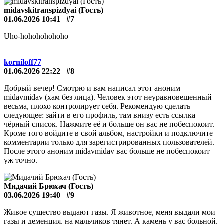
31.05.2026 23:18
#5
Шурыгин! Ты неизлечим! С годами становишься всё глупее и
глупее, и на девочек всё больше тянет. Деменция!
midavmidav (Гость)
01.06.2026 06:46
#6
Пойду обосруся, а то гемморой и камень неизлечим и с
годами я становлюсь жирнее. Вот скоро лопну наверное и
замызгаю вам весь сайт своей деменцией. А то я прлпитый
совсем. камень у вас кстати, как больной.
midavskitranspizdyai (Гость)
01.06.2026 10:41
#7
Uho-hohohohohoho
korniloff77
01.06.2026 22:22
#8