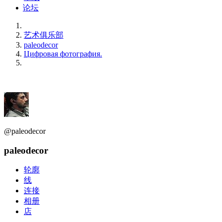
论坛
艺术俱乐部
paleodecor
Цифровая фотография.
@paleodecor
paleodecor
轮廓
线
连接
相册
店