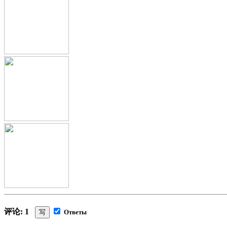
评论: 1
写
Ответы