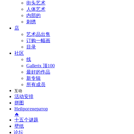
街头艺术
人体艺术
内部的
刺绣
店
艺术品出售
订购一幅画
目录
社区
线
Gallerix 顶100
最好的作品
新专辑
所有成员
互动
活动安排
拼图
Нейрогенератор
🔥
十五个谜题
壁纸
论坛