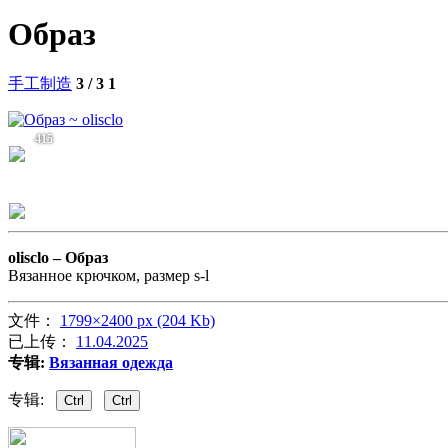
Образ
手工制造
3 / 3
1
415
olisclo –
Образ
Вязанное крючком, размер s-l
文件：
1799×2400 px (204 Kb)
已上传：
11.04.2025
专辑:
Вязанная одежда
专辑:
Ctrl
Ctrl