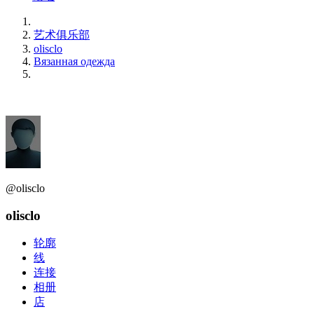
艺术俱乐部
olisclo
Вязанная одежда
@olisclo
olisclo
轮廓
线
连接
相册
店