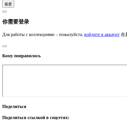
最爱
你需要登录
Для работы с коллекциями – пожалуйста,
войдите в аккаунт
在
Кому понравилось
Поделиться
Поделиться ссылкой в соцсетях: