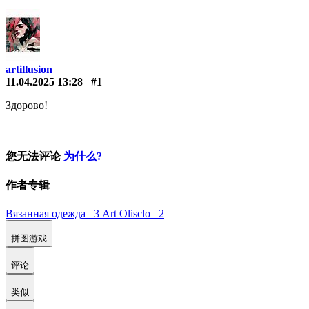
artillusion
11.04.2025 13:28
#1
Здорово!
您无法评论
为什么?
作者专辑
Вязанная одежда 3
Art Olisclo 2
拼图游戏
评论
类似