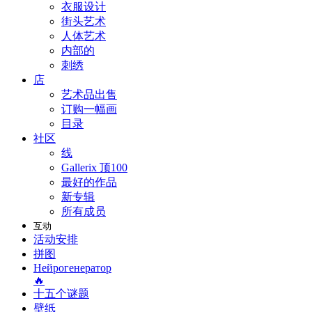
衣服设计
街头艺术
人体艺术
内部的
刺绣
店
艺术品出售
订购一幅画
目录
社区
线
Gallerix 顶100
最好的作品
新专辑
所有成员
互动
活动安排
拼图
Нейрогенератор
🔥
十五个谜题
壁纸