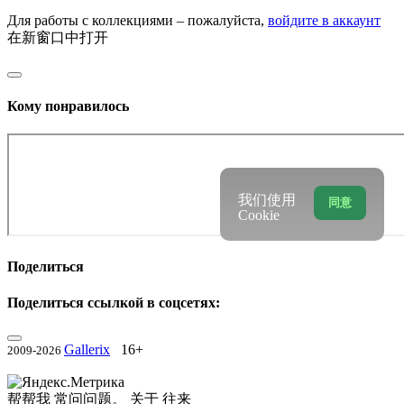
Для работы с коллекциями – пожалуйста,
войдите в аккаунт
在新窗口中打开
Кому понравилось
我们使用
同意
Cookie
Поделиться
Поделиться ссылкой в соцсетях:
Gallerix
16+
2009-2026
帮帮我
常问问题。
关于
往来