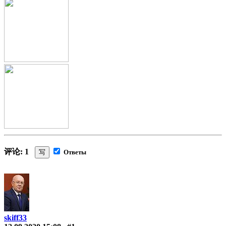
评论: 1
写
Ответы
skiff33