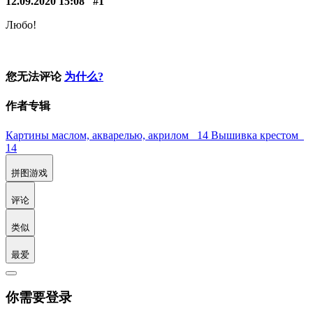
12.09.2020 15:08
#1
Любо!
您无法评论
为什么?
作者专辑
Картины маслом, акварелью, акрилом 14
Вышивка крестом
14
拼图游戏
评论
类似
最爱
你需要登录