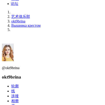
论坛
艺术俱乐部
okt9brina
Вышивка крестом
@okt9brina
okt9brina
轮廓
线
连接
相册