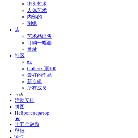
街头艺术
人体艺术
内部的
刺绣
店
艺术品出售
订购一幅画
目录
社区
线
Gallerix 顶100
最好的作品
新专辑
所有成员
互动
活动安排
拼图
Нейрогенератор
🔥
十五个谜题
壁纸
论坛