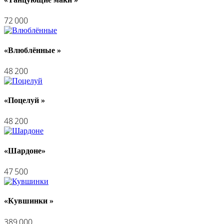
72 000
«Влюблённые »
48 200
«Поцелуй »
48 200
«Шардоне»
47 500
«Кувшинки »
389 000