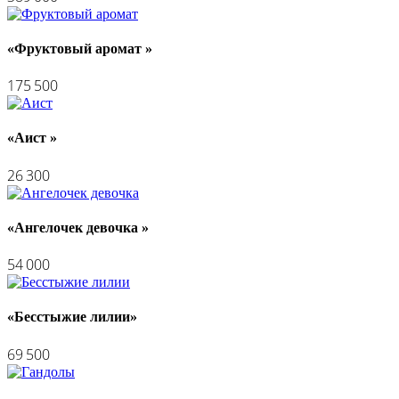
«Фруктовый аромат »
175 500
«Аист »
26 300
«Ангелочек девочка »
54 000
«Бесстыжие лилии»
69 500