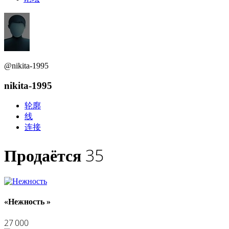
@nikita-1995
nikita-1995
轮廓
线
连接
35
Продаётся
«Нежность »
27 000