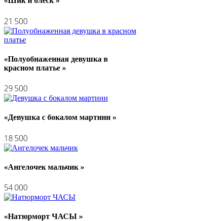
«Шик и блеск »
21 500
«Полуобнаженная девушка в
красном платье »
29 500
«Девушка с бокалом мартини »
18 500
«Ангелочек мальчик »
54 000
«Натюрморт ЧАСЫ »