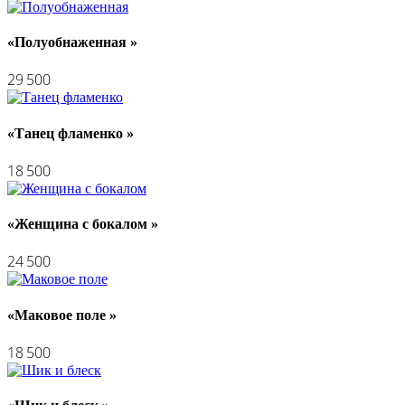
«Полуобнаженная »
29 500
«Танец фламенко »
18 500
«Женщина с бокалом »
24 500
«Маковое поле »
18 500