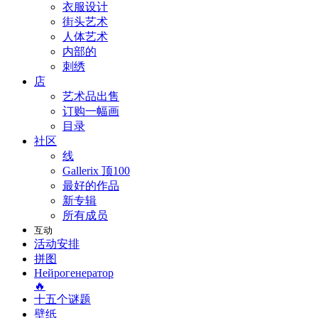
衣服设计
街头艺术
人体艺术
内部的
刺绣
店
艺术品出售
订购一幅画
目录
社区
线
Gallerix 顶100
最好的作品
新专辑
所有成员
互动
活动安排
拼图
Нейрогенератор
🔥
十五个谜题
壁纸