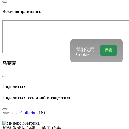
Кому понравилось
我们使用
同意
Cookie
马赛克
Поделиться
Поделиться ссылкой в соцсетях:
Gallerix
16+
2009-2026
帮帮我
常问问题。
关于
往来