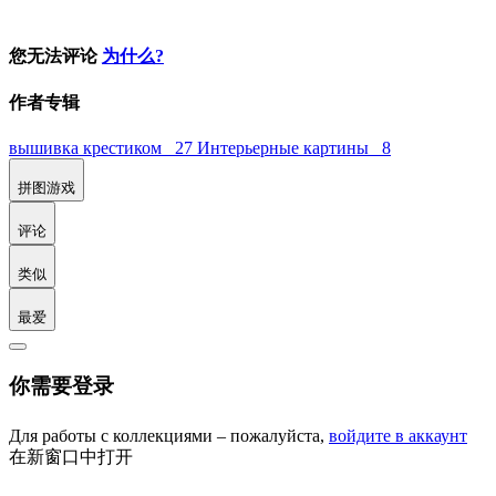
您无法评论
为什么?
作者专辑
вышивка крестиком 27
Интерьерные картины 8
拼图游戏
评论
类似
最爱
你需要登录
Для работы с коллекциями – пожалуйста,
войдите в аккаунт
在新窗口中打开