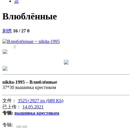
店
Влюблённые
刺绣
16 / 27
0
7
nikita-1995 –
Влюблённые
37*30 вышивка крестиком
文件：
3525×2927 px (689 Kb)
已上传：
14.05.2021
专辑:
вышивка крестиком
专辑: