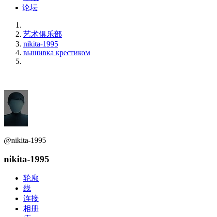
论坛
艺术俱乐部
nikita-1995
вышивка крестиком
@nikita-1995
nikita-1995
轮廓
线
连接
相册