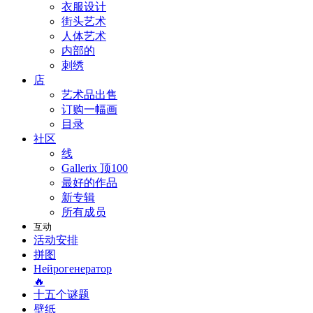
衣服设计
街头艺术
人体艺术
内部的
刺绣
店
艺术品出售
订购一幅画
目录
社区
线
Gallerix 顶100
最好的作品
新专辑
所有成员
互动
活动安排
拼图
Нейрогенератор
🔥
十五个谜题
壁纸