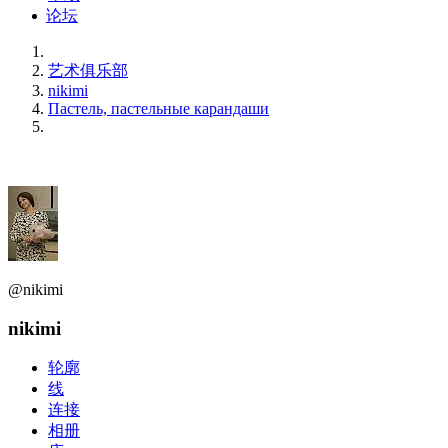
论坛
艺术俱乐部
nikimi
Пастель, пастельные карандаши
@nikimi
nikimi
轮廓
线
连接
相册