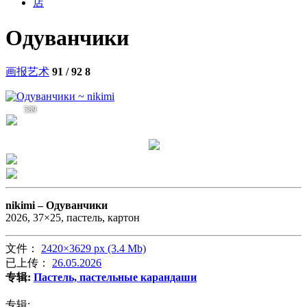
店
Одуванчики
画报艺术
91 / 92
8
589
nikimi –
Одуванчики
2026, 37×25, пастель, картон
文件：
2420×3629 px (3.4 Mb)
已上传：
26.05.2026
专辑:
Пастель, пастельные карандаши
专辑: