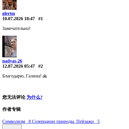
glertm
10.07.2026 18:47
#1
Замечательно!
nadyas-26
12.07.2026 05:47
#2
Благодарю, Галина! 🙏
您无法评论
为什么?
作者专辑
Символизм 8
Созерцание природы. Пейзажи 5