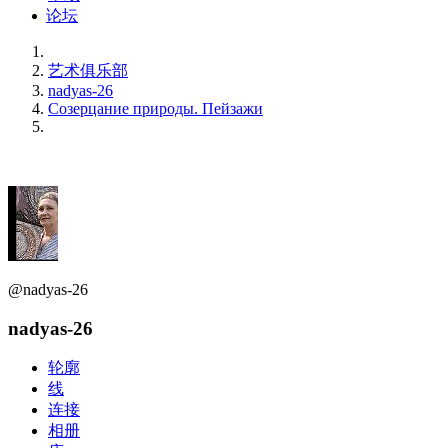
论坛
艺术俱乐部
nadyas-26
Созерцание природы. Пейзажи
@nadyas-26
nadyas-26
轮廓
线
连接
相册