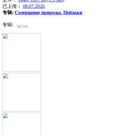
已上传：
08.07.2026
专辑:
Созерцание природы. Пейзажи
专辑: