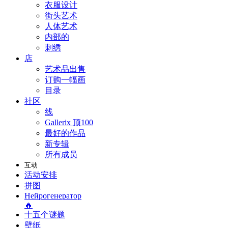
衣服设计
街头艺术
人体艺术
内部的
刺绣
店
艺术品出售
订购一幅画
目录
社区
线
Gallerix 顶100
最好的作品
新专辑
所有成员
互动
活动安排
拼图
Нейрогенератор
🔥
十五个谜题
壁纸