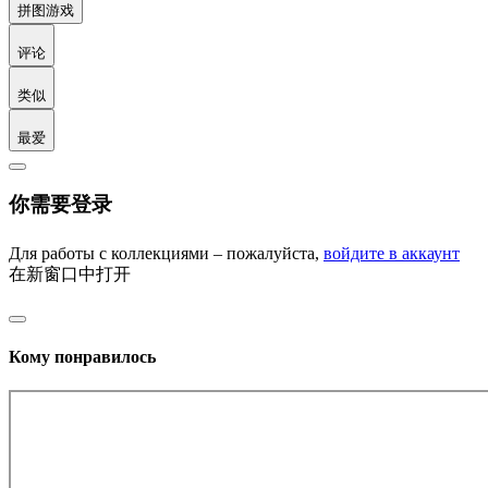
拼图游戏
评论
类似
最爱
你需要登录
Для работы с коллекциями – пожалуйста,
войдите в аккаунт
在新窗口中打开
Кому понравилось