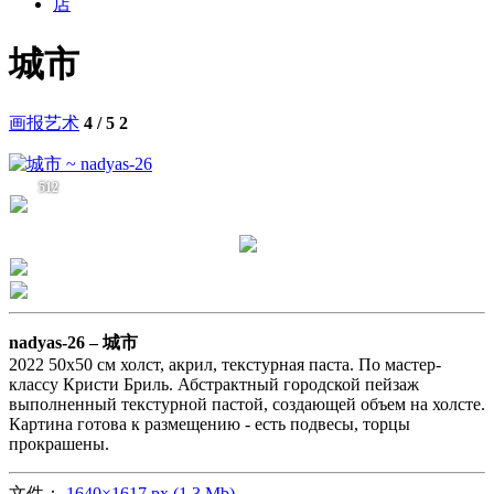
店
城市
画报艺术
4 / 5
2
512
nadyas-26 –
城市
2022 50х50 см холст, акрил, текстурная паста. По мастер-
классу Кристи Бриль. Абстрактный городской пейзаж
выполненный текстурной пастой, создающей объем на холсте.
Картина готова к размещению - есть подвесы, торцы
прокрашены.
文件：
1640×1617 px (1.3 Mb)